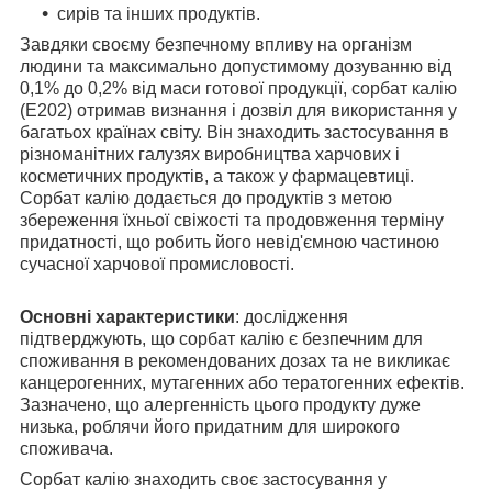
сирів та інших продуктів.
Завдяки своєму безпечному впливу на організм
людини та максимально допустимому дозуванню від
0,1% до 0,2% від маси готової продукції, сорбат калію
(E202) отримав визнання і дозвіл для використання у
багатьох країнах світу. Він знаходить застосування в
різноманітних галузях виробництва харчових і
косметичних продуктів, а також у фармацевтиці.
Сорбат калію додається до продуктів з метою
збереження їхньої свіжості та продовження терміну
придатності, що робить його невід'ємною частиною
сучасної харчової промисловості.
Основні характеристики
: дослідження
підтверджують, що сорбат калію є безпечним для
споживання в рекомендованих дозах та не викликає
канцерогенних, мутагенних або тератогенних ефектів.
Зазначено, що алергенність цього продукту дуже
низька, роблячи його придатним для широкого
споживача.
Сорбат калію знаходить своє застосування у