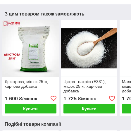
З цим товаром також замовляють
Декстроза, мішок 25 кг,
Цитрат натрію (Е331),
Маль
харчова добавка
мішок 25 кг, харчова
мішо
добавка
доба
1 600
1 725
1 7
₴/мішок
₴/мішок
Купити
Купити
Подібні товари компанії