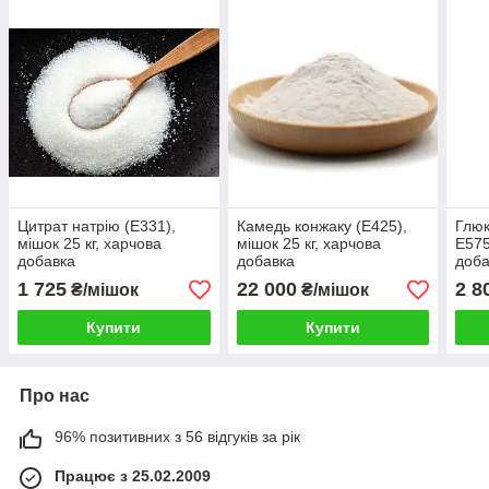
Цитрат натрію (Е331),
Камедь конжаку (Е425),
Глюк
мішок 25 кг, харчова
мішок 25 кг, харчова
Е575
добавка
добавка
доба
1 725
22 000
2 8
₴/мішок
₴/мішок
Купити
Купити
Про нас
96% позитивних з 56 відгуків за рік
Працює з 25.02.2009