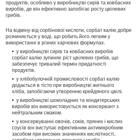
продуктів, особливо у виробництві сирів та ковбасних
виробів, де він ефективно запобігає росту цвілевих
грибів.
На відміну від сорбінової кислоти, сорбат калію добре
розчиняється у воді, що робить його легким у
використанні в різних харчових формулах.
у виробництві сирів та ковбасних виробів
сорбат калію зупиняє ріст цвілевих грибів, що
забезпечує тривалий термін придатності
продуктів.
у хлібобулочній промисловості сорбат калію
додається в тісто при виробництві житнього
хліба, запобігаючи утворенню крейдяного цвілі.
у виробництві шоколадних та кондитерських
виробів він використовується як консервант з
нейтральним смаком.
у консервуванні овочів, соків, пряних і кислих
соусів він виступає ефективним антимікробним
засобом при високих значеннях кислотності,