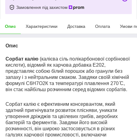
Замовлення під захистом
Опис
Характеристики
Доставка
Оплата
Умови п
Опис
Сорбат калію
(калієва сіль полікарбонової сорбінової
кислоти), відомий як харчова добавка E202,
представляє собою білий порошок або гранули без
запаху і з нейтральним смаком. Завдяки своїй хімічній
формулі С6Н7О2К та температурі плавлення 270 ̊С,
він стає найбільш розчинним серед відомих сорбатів.
Сорбат калію є ефективним консервантом, який
здатний пригнічувати розвиток плісняви, уникати
утворення дріжджів та цвілевих грибів, аеробних
бактерій та ферментів. Завдяки його високій
розчинності, він широко застосовується в різних
галузях харчової промисловості, включаючи