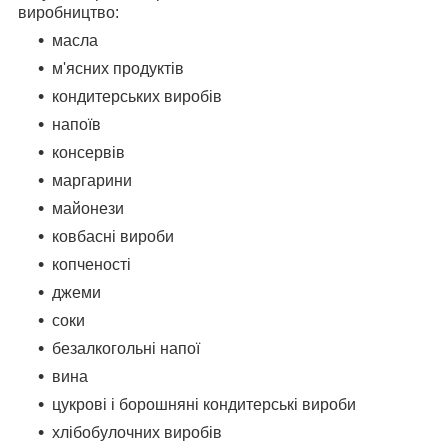
виробництво:
масла
м'ясних продуктів
кондитерських виробів
напоїв
консервів
маргарини
майонези
ковбасні вироби
копченості
джеми
соки
безалкогольні напої
вина
цукрові і борошняні кондитерські вироби
хлібобулочних виробів