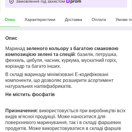
Замовлення під захистом
Опис
Характеристики
Доставка
Оплата
Умови п
Опис
Маринад
зеленого кольору з багатою смаковою
композицією
зелені та спецій
: базилік, петрушка,
фенхель, цибуля, часник, куркума, мускатний горіх,
коріандр та багато інших.
В складі маринаду мінімізовані Е-кодифіковані
компоненти, що дозволяє розширити асортимент
натуральних напівфабрикатів.
Не містить фосфатів
Призначення:
використовується при виробництві всіх
видів м'ясної продукції. Може наноситися для
поверхневого маринування, так і в складі фаршевих
продуктів. Може використовуватися в складі фаршів