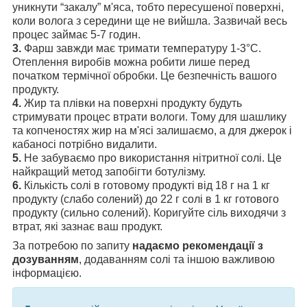
уникнути “закалу” м'яса, тобто пересушеної поверхні,
коли волога з середини ще не вийшла. Зазвичай весь
процес займає 5-7 годин.
3.
Фарш завжди має тримати температуру 1-3°С.
Отеплення виробів можна робити лише перед
початком термічної обробки. Це безпечність вашого
продукту.
4.
Жир та плівки на поверхні продукту будуть
стримувати процес втрати вологи. Тому для шашлику
та копченостях жир на м'ясі залишаємо, а для джерок і
кабаносі потрібно видалити.
5.
Не забуваємо про використання нітритної солі. Це
найкращий метод запобігти ботулізму.
6.
Кількість солі в готовому продукті від 18 г на 1 кг
продукту (слабо солений) до 22 г солі в 1 кг готового
продукту (сильно солений). Коригуйте сіль виходячи з
втрат, які зазнає ваш продукт.
За потребою по запиту
надаємо рекомендації з
дозуванням
, додаванням солі та іншою важливою
інформацією.