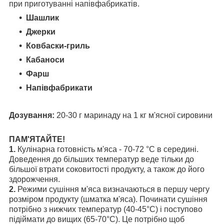
при приготуванні напівфабрикатів.
Шашлик
Джерки
Ковбаски-гриль
Кабаноси
Фарш
Напівфабрикати
Дозування:
20-30 г маринаду на 1 кг м'ясної сировини
ПАМ'ЯТАЙТЕ!
1.
Кулінарна готовність м'яса - 70-72 °С в середині.
Доведення до більших температур веде тільки до
більшої
втрати соковитості продукту, а також до його
здорожчення.
2.
Режими сушіння м'яса визначаються в першу чергу
розміром продукту (шматка м'яса). Починати сушіння
потрібно з нижчих температур (40-45°С) і поступово
підіймати до вищих (65-70°С). Це потрібно щоб