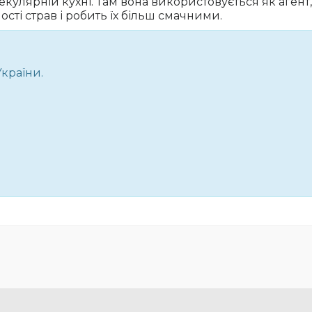
кулярній кухні. Там вона використовується як агент,
ті страв і робить їх більш смачними.
України.