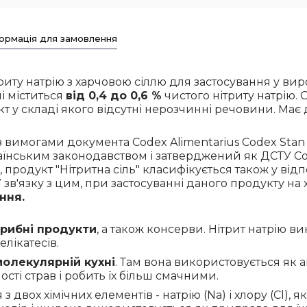
ормація для замовлення
риту натрію з харчовою сіллю для застосування у вир
і міститься
від 0,4 до 0,6 %
чистого нітриту натрію. 
т у складі якого відсутні нерозчинні речовини. Має
з вимогами документа Codex Alimentarius Codex Stan
аїнським законодавством і затверджений як ДСТУ Cod
, продукт "Нітритна сіль" класифікується також у від
 У зв'язку з цим, при застосуванні даного продукту н
ння.
а рибні продукти
, а також консерви. Нітрит натрію в
лікатесів.
молекулярній кухні
. Там вона використовується як а
ті страв і робить їх більш смачними.
 з двох хімічних елементів - натрію (Na) і хлору (Cl),