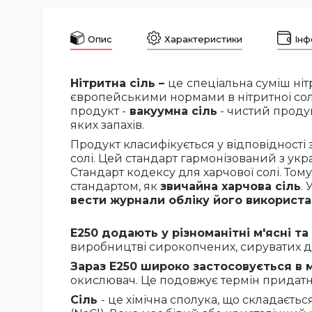
Опис
Характеристики
Інф
Нітритна сіль –
це
спеціальна суміш ніт
європейськими нормами в нітритної сол
продукт -
вакуумна сіль
- чистий продук
яких запахів.
Продукт класифікується у відповідності 
солі. Цей стандарт гармонізований з укр
Стандарт кодексу для харчової солі. Тому
стандартом, як
звичайна харчова сіль
.
вести журнали обліку його використа
Е250 додають у різноманітні м'ясні т
виробництві сирокопчених, сируватих де
Зараз Е250 широко застосовується в 
окислювач. Це подовжує термін придатнос
Сіль
- це хімічна сполука, що складається