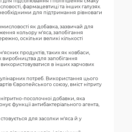
жі для підсолювання і поліпшення смаку
исловості, фармацевтиці та інших галузях.
 необхідними для підтримання рівноваги
омисловості як добавка, зазвичай для
еження кольору м'яса, запобігання
режно, оскільки великі кількості
'ясних продуктів, таких як ковбаси,
 їх виробництва для запобігання
е використовуватися в інших харчових
я кулінарних потреб. Використання цього
артів Європейського союзу, вміст нітриту
 нітритно-посолочної добавки, яка
нує функції антибактеріального агента,
истовується для засолки м'яса й у