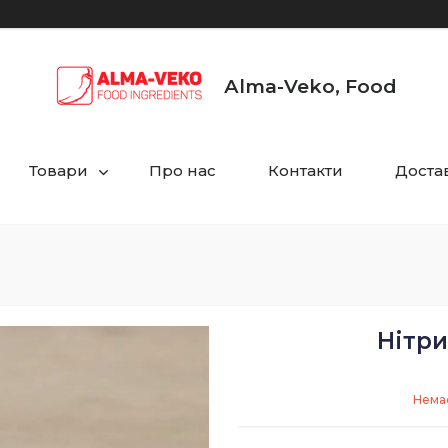
Аlma-Veko, Food
Товари
Про нас
Контакти
Достав
Нітри
Немає