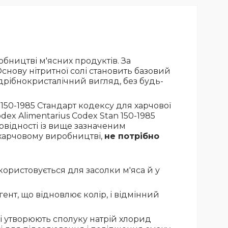
обництві м'ясних продуктів. За
Основу нітритної солі становить базовий
 дрібнокристалічний вигляд, без будь-
 150-1985 Стандарт кодексу для харчової
ex Alimentarius Codex Stan 150-1985
повідності із вище зазначеним
а харчовому виробництві,
не потрібно
икористовується для засолки м'яса й у
гент, що відновлює колір, і відмінний
 які утворюють сполуку натрій хлорид