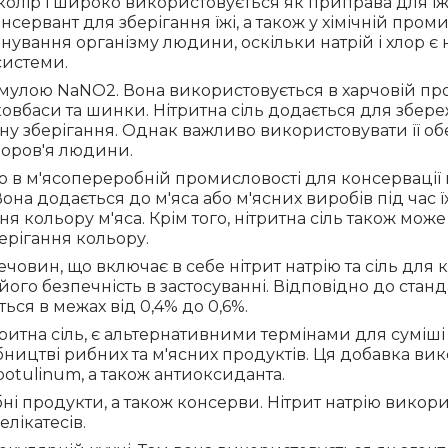
й колір і широко використовується як приправа для ї
нсервант для зберігання їжі, а також у хімічній пром
нування організму людини, оскільки натрій і хлор є
системи.
ормулою NaNO2. Вона використовується в харчовій пр
 ковбаси та шинки. Нітритна сіль додається для збер
у зберігання. Однак важливо використовувати її обе
доров'я людини.
 в м'ясопереробній промисловості для консервації м
Вона додається до м'яса або м'ясних виробів під час
 кольору м'яса. Крім того, нітритна сіль також мож
берігання кольору.
речовин, що включає в себе нітрит натрію та сіль дл
його безпечність в застосуванні. Відповідно до станд
ться в межах від 0,4% до 0,6%.
тритна сіль, є альтернативними термінами для суміші
ництві рибних та м'ясних продуктів. Ця добавка вико
 botulinum, а також антиоксиданта.
бні продукти, а також консерви. Нітрит натрію викор
лікатесів.