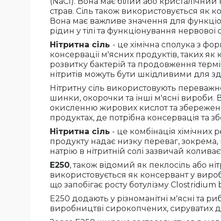
(NaCl). Вона має білий або кристалічни
страв. Сіль також використовується як ко
Вона має важливе значення для функціо
рідин у тілі та функціонування нервової 
Нітритна сіль
- це хімічна сполука з ф
консервації м'ясних продуктів, таких як
розвитку бактерій та продовження термін
нітритів можуть бути шкідливими для з
Нітритну сіль використовують переважно
шинки, окорочки та інші м'ясні вироби. 
окисленню жирових кислот та збереження
продуктах, де потрібна консервація та з
Нітритна сіль
- це комбінація хімічних 
продукту надає низку переваг, зокрема, 
натрію в нітритній солі зазвичай коливає
Е250
, також відомий як пеклосіль або ні
використовується як консервант у вироб
що запобігає росту ботулізму Clostridium
Е250 додають у різноманітні м'ясні та ри
виробництві сирокопчених, сируватих де