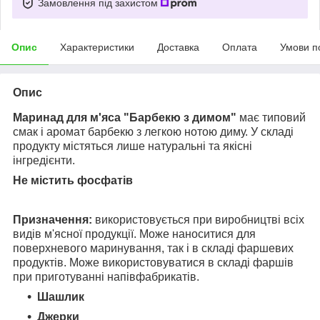
Замовлення під захистом
Опис
Характеристики
Доставка
Оплата
Умови п
Опис
Маринад для м'яса "Барбекю з димом"
має типовий
смак і аромат барбекю з легкою нотою диму. У складі
продукту містяться лише натуральні та якісні
інгредієнти.
Не містить фосфатів
Призначення:
використовується при виробництві всіх
видів м'ясної продукції. Може наноситися для
поверхневого маринування, так і в складі фаршевих
продуктів. Може використовуватися в складі фаршів
при приготуванні напівфабрикатів.
Шашлик
Джерки