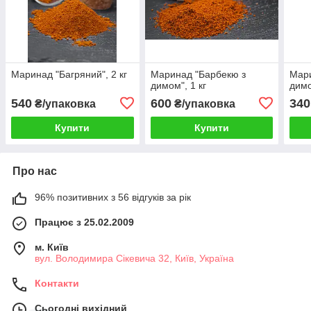
Маринад "Багряний", 2 кг
Маринад "Барбекю з
Мари
димом", 1 кг
димо
540
600
340
₴/упаковка
₴/упаковка
Купити
Купити
Про нас
96% позитивних з 56 відгуків за рік
Працює з 25.02.2009
м. Київ
вул. Володимира Сікевича 32, Київ, Україна
Контакти
Сьогодні вихідний