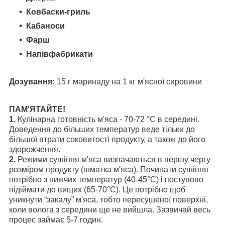
Ковбаски-гриль
Кабаноси
Фарш
Напівфабрикати
Дозування:
15 г маринаду на 1 кг м'ясної сировини
ПАМ'ЯТАЙТЕ!
1.
Кулінарна готовність м'яса - 70-72 °С в середині.
Доведення до більших температур веде тільки до
більшої втрати соковитості продукту, а також до його
здорожчення.
2.
Режими сушіння м'яса визначаються в першу чергу
розміром продукту (шматка м'яса). Починати сушіння
потрібно з нижчих температур (40-45°С) і поступово
підіймати до вищих (65-70°С). Це потрібно щоб
уникнути “закалу” м'яса, тобто пересушеної поверхні,
коли волога з середини ще не вийшла. Зазвичай весь
процес займає 5-7 годин.