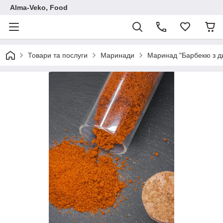
Аlma-Veko, Food
Товари та послуги
Маринади
Маринад "Барбекю з ди