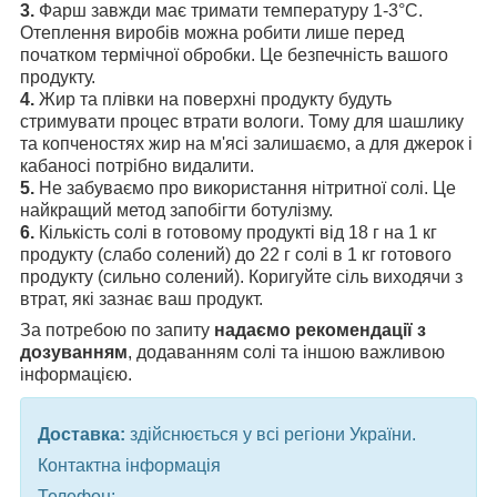
3.
Фарш завжди має тримати температуру 1-3°С.
Отеплення виробів можна робити лише перед
початком термічної обробки. Це безпечність вашого
продукту.
4.
Жир та плівки на поверхні продукту будуть
стримувати процес втрати вологи. Тому для шашлику
та копченостях жир на м'ясі залишаємо, а для джерок і
кабаносі потрібно видалити.
5.
Не забуваємо про використання нітритної солі. Це
найкращий метод запобігти ботулізму.
6.
Кількість солі в готовому продукті від 18 г на 1 кг
продукту (слабо солений) до 22 г солі в 1 кг готового
продукту (сильно солений). Коригуйте сіль виходячи з
втрат, які зазнає ваш продукт.
За потребою по запиту
надаємо рекомендації з
дозуванням
, додаванням солі та іншою важливою
інформацією.
Доставка:
здійснюється у всі регіони України.
Контактна інформація
Телефон: