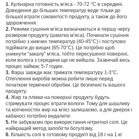
1.
Кулінарна готовність м'яса - 70-72 °С в середині.
Доведення до більших температур веде тільки до
більшої втрати соковитості продукту, а також до його
здорожчення.
2.
Режими сушіння м'яса визначаються в першу чергу
розміром продукту (шматка м'яса). Починати сушіння
потрібно з нижчих температур (40-45°С) і поступово
підіймати до вищих (65-70°С). Це потрібно щоб
уникнути “закалу” м'яса, тобто пересушеної поверхні,
коли волога з середини ще не вийшла. Зазвичай весь
процес займає 5-7 годин.
3.
Фарш завжди має тримати температуру 1-3°С.
Отеплення виробів можна робити лише перед
початком термічної обробки. Це безпечність вашого
продукту.
4.
Жир та плівки на поверхні продукту будуть
стримувати процес втрати вологи. Тому для шашлику
та копченостях жир на м'ясі залишаємо, а для джерок і
кабаносі потрібно видалити.
5.
Не забуваємо про використання нітритної солі. Це
найкращий метод запобігти ботулізму.
6.
Кількість солі в готовому продукті від 18 г на 1 кг