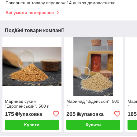
Повернення товару впродовж 14 днів за домовленістю
Всі умови повернення
Подібні товари компанії
Маринад сухий
Маринад "Віденській", 500
Мари
"Европейський", 500 г
г
г
175
265
185
₴/упаковка
₴/упаковка
Купити
Купити