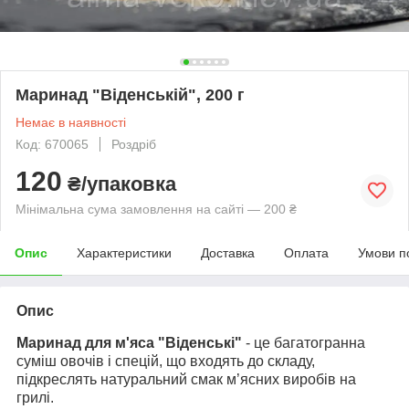
Маринад "Віденській", 200 г
Немає в наявності
Код: 670065
Роздріб
120
₴/упаковка
Мінімальна сума замовлення на сайті — 200 ₴
Опис
Характеристики
Доставка
Оплата
Умови п
Опис
Маринад для м'яса "Віденські"
- це багатогранна
суміш овочів і спецій, що входять до складу,
підкреслять натуральний смак м’ясних виробів на
грилі.