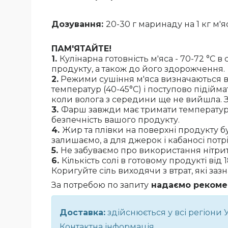
Дозування:
20-30 г маринаду на 1 кг м'
ПАМ'ЯТАЙТЕ!
1.
Кулінарна готовність м'яса - 70-72 °С 
продукту, а також до його здорожчення.
2.
Режими сушіння м'яса визначаються в 
температур (40-45°С) і поступово підійма
коли волога з середини ще не вийшла. З
3.
Фарш завжди має тримати температуру
безпечність вашого продукту.
4.
Жир та плівки на поверхні продукту б
залишаємо, а для джерок і кабаносі потр
5.
Не забуваємо про використання нітрит
6.
Кількість солі в готовому продукті від 
Коригуйте сіль виходячи з втрат, які заз
За потребою по запиту
надаємо рекомен
Доставка:
здійснюється у всі регіони 
Контактна інформація