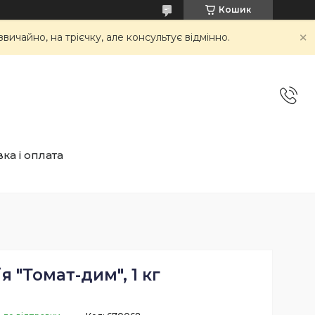
Кошик
вичайно, на трієчку, але консультує відмінно.
ка і оплата
я "Томат-дим", 1 кг