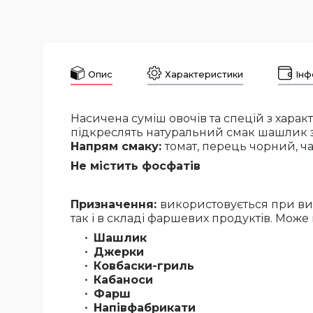
Опис
Характеристики
Інф
Насичена суміш овочів та спецій з хара
підкреслять натуральний смак шашлик з 
Напрям смаку:
томат, перець чорний, ч
Не містить фосфатів
Призначення:
використовується при вир
так і в складі фаршевих продуктів. Може
Шашлик
Джерки
Ковбаски-гриль
Кабаноси
Фарш
Напівфабрикати