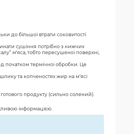
льки до більшої втрати соковитості
инати сушіння потрібно з нижчих
алу” м'яса, тобто пересушеної поверхні,
д початком термічної обробки. Це
шлику та копченостях жир на м'ясі
 кг готового продукту (сильно солений).
ажливою інформацією.