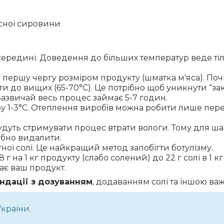
ясної сировини
в середині. Доведення до більших температур веде ті
першу чергу розміром продукту (шматка м'яса). Поч
ти до вищих (65-70°С). Це потрібно щоб уникнути “зак
азвичай весь процес займає 5-7 годин.
 1-3°С. Отеплення виробів можна робити лише пере
удуть стримувати процес втрати вологи. Тому для ша
ібно видалити.
ної солі. Це найкращий метод запобігти ботулізму.
18 г на 1 кг продукту (слабо солений) до 22 г солі в 1
нає ваш продукт.
дації з дозуванням
, додаванням солі та іншою в
України.