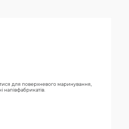
итися для поверхневого маринування,
і напівфабрикатів.