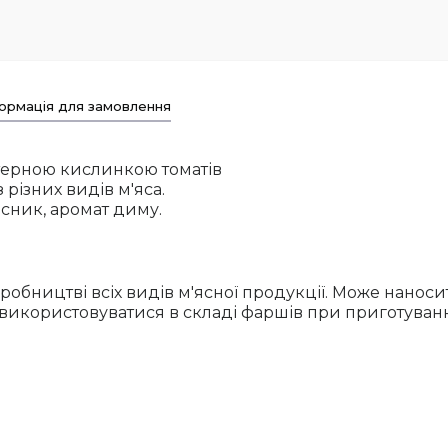
ормація для замовлення
ктерною кислинкою томатів
різних видів м'яса.
асник, аромат диму.
обництві всіх видів м'ясної продукції. Може нанос
 використовуватися в складі фаршів при приготуванн