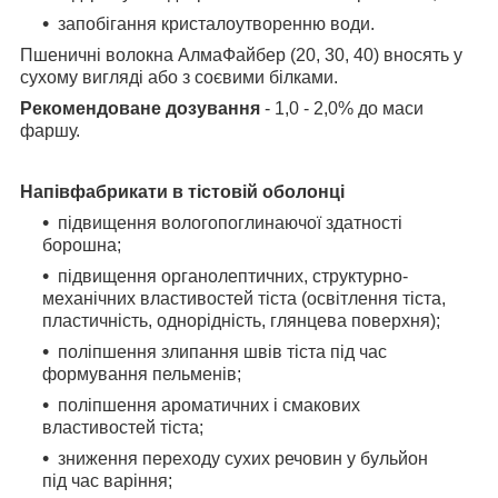
запобігання кристалоутворенню води.
Пшеничні волокна АлмаФайбер (20, 30, 40) вносять у
сухому вигляді або з соєвими
білками.
Рекомендоване дозування
- 1,0 - 2,0% до маси
фаршу.
Напівфабрикати в тістовій оболонці
підвищення вологопоглинаючої здатності
борошна;
підвищення органолептичних, структурно-
механічних властивостей тіста
(освітлення тіста,
пластичність, однорідність, глянцева поверхня);
поліпшення злипання швів тіста під час
формування пельменів;
поліпшення ароматичних і смакових
властивостей тіста;
зниження переходу сухих речовин у бульйон
під час варіння;