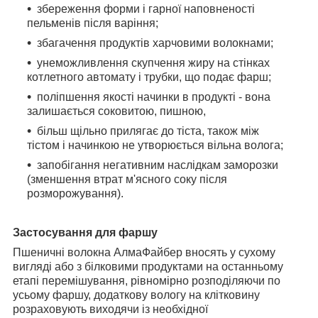
збереження форми і гарної наповненості
пельменів після варіння;
збагачення продуктів харчовими волокнами;
унеможливлення скупчення жиру на стінках
котлетного автомату і трубки, що
подає фарш;
поліпшення якості начинки в продукті - вона
залишається соковитою, пишною,
більш щільно прилягає до тіста, також між
тістом і начинкою не утворюється вільна
волога;
запобігання негативним наслідкам заморозки
(зменшення втрат м'ясного соку
після
розморожування).
Застосування для фаршу
Пшеничні волокна АлмаФайбер вносять у сухому
вигляді або з білковими продуктами
на останньому
етапі перемішування, рівномірно розподіляючи по
усьому фаршу,
додаткову вологу на клітковину
розраховують виходячи із необхідної