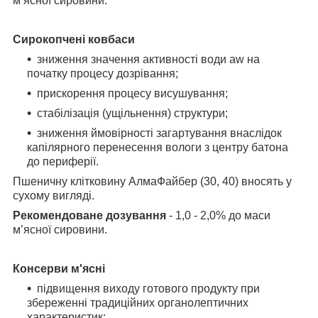
м’ясної сировини.
Сирокопчені ковбаси
зниження значення активності води аw на
початку процесу дозрівання;
прискорення процесу висушування;
стабілізація (ущільнення) структури;
зниження ймовірності загартування внаслідок
капілярного перенесення вологи
з центру батона
до периферії.
Пшеничну клітковину АлмаФайбер (30, 40) вносять у
сухому вигляді.
Рекомендоване дозування
- 1,0 - 2,0% до маси
м’ясної сировини.
Консерви м'ясні
підвищення виходу готового продукту при
збереженні традиційних
органолептичних
характеристик;