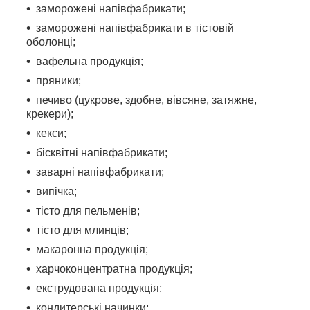
заморожені напівфабрикати;
заморожені напівфабрикати в тістовій
оболонці;
вафельна продукція;
пряники;
печиво (цукрове, здобне, вівсяне, затяжне,
крекери);
кекси;
бісквітні напівфабрикати;
заварні напівфабрикати;
випічка;
тісто для пельменів;
тісто для млинців;
макаронна продукція;
харчоконцентратна продукція;
екструдована продукція;
кондитерські начинки;