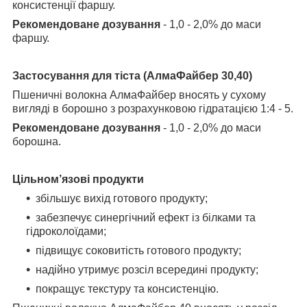
консистенції
фаршу.
Рекомендоване дозування
- 1,0 - 2,0% до маси
фаршу.
Застосування для тіста (АлмаФайбер 30,40)
Пшеничні волокна АлмаФайбер вносять у сухому
вигляді в борошно з розрахунковою
гідратацією 1:4 - 5.
Рекомендоване дозування
- 1,0 - 2,0% до маси
борошна.
Цільном’язові продукти
збільшує вихід готового продукту;
забезпечує синергічний ефект із білками та
гідроколоїдами;
підвищує соковитість готового продукту;
надійно утримує розсіл всередині продукту;
покращує текстуру та консистенцію.