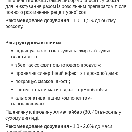
Пшеничні волокна АлмаФайбер 40 вносять у розсіл
для ін’єктування разом із
розсільним препаратом після
повного розчинення рецептурної солі.
Рекомендоване дозування
- 1,0 - 1,5% до об’єму
розсолу.
Реструктуровані шинки
підвищує вологозв’язуючі та жирозв'язуючі
властивості;
зберігає соковитість готового продукту;
проявляє синергічний ефект із гідроколоїдами;
покращує смакові якості;
знижує втрати маси під час термообробки;
альтернатива іншим компонентам-
наповнювачам.
Пшеничну клітковину АлмаФайбер (30, 40) вносять у
сухому вигляді.
Рекомендоване дозування
- 1,0 - 2,0% до маси