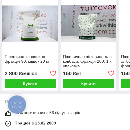
Пшенична клітковина,
Пшенична клітковина для
Пшен
фракція 90, мішок 20 кг
ковбаси, фракція 200, 1 кг
хліб
упаковка
фрак
2 800
150
150
₴/мішок
₴/кг
Купити
Купити
Про нас
КНОПКА
ЗВ'ЯЗКУ
96% позитивних з 56 відгуків за рік
Працює з 25.02.2009