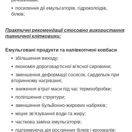
посилення дії емульгаторів, гідроколоїдів,
білків;
Практичні рекомендації стосовно використання
пшеничної клітковини:
Емульговані продукти та напівкопчені ковбаси
збільшення виходу;
економія дороговартісної м'ясної сировини;
зменшення деформації сосисок, сардельок при
вторинному нагріванні;
зниження втрат маси під час термообробки;
поліпшення структури;
зменшення бульйонно-жирових набряків;
міцне зв'язування води та жиру;
часткова заміна емульгаторів;
підтримуюча дія рослинних білків і крохмалів;