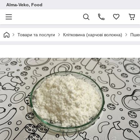
Аlma-Veko, Food
Товари та послуги
Клітковина (харчові волокна)
Пшен