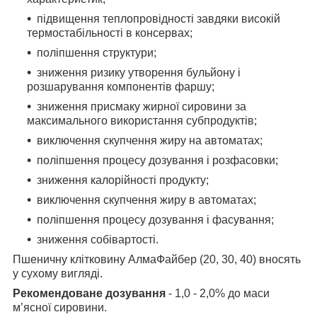
підвищення теплопровідності завдяки високій
термостабільності в консервах;
поліпшення структури;
зниження ризику утворення бульйону і
розшарування компонентів фаршу;
зниження присмаку жирної сировини за
максимального використання
субпродуктів;
виключення скупчення жиру на автоматах;
поліпшення процесу дозування і розфасовки;
зниження калорійності продукту;
виключення скупчення жиру в автоматах;
поліпшення процесу дозування і фасування;
зниження собівартості.
Пшеничну клітковину АлмаФайбер (20, 30, 40) вносять
у сухому вигляді.
Рекомендоване дозування
- 1,0 - 2,0% до маси
м’ясної сировини.