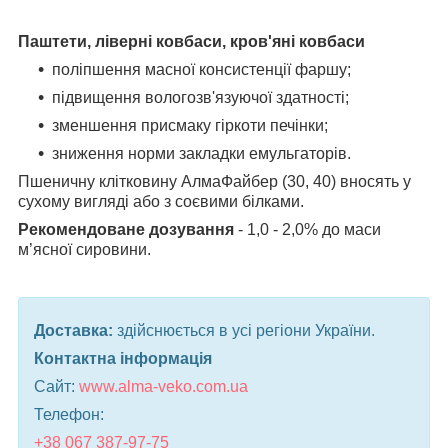
Паштети, ліверні ковбаси, кров'яні ковбаси
поліпшення масної консистенції фаршу;
підвищення вологозв'язуючої здатності;
зменшення присмаку гіркоти печінки;
зниження норми закладки емульгаторів.
Пшеничну клітковину АлмаФайбер (30, 40) вносять у
сухому вигляді або з соєвими
білками.
Рекомендоване дозування
- 1,0 - 2,0% до маси
м’ясної сировини.
Доставка:
здійснюється в усі регіони України.
Контактна інформація
Сайт:
www.alma-veko.com.ua
Телефон:
+38 067 387-97-75