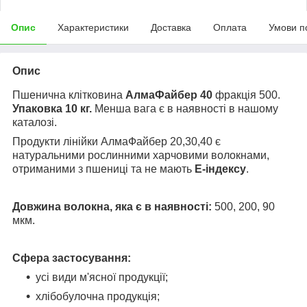
Опис
Характеристики
Доставка
Оплата
Умови п
Опис
Пшенична клітковина
АлмаФайбер 40
фракція 500.
Упаковка 10 кг.
Менша вага є в наявності в нашому
каталозі.
Продукти лінійки АлмаФайбер 20,30,40 є
натуральними рослинними харчовими волокнами,
отриманими з пшениці та не мають
Е-індексу
.
Довжина волокна, яка є в наявності:
500, 200, 90
мкм.
Сфера застосування:
усі види м'ясної продукції;
хлібобулочна продукція;