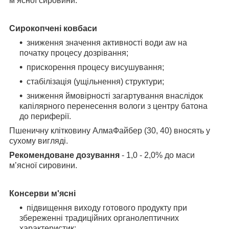
м’ясної сировини.
Сирокопчені ковбаси
зниження значення активності води аw на
початку процесу дозрівання;
прискорення процесу висушування;
стабілізація (ущільнення) структури;
зниження ймовірності загартування внаслідок
капілярного перенесення вологи
з центру батона
до периферії.
Пшеничну клітковину АлмаФайбер (30, 40) вносять у
сухому вигляді.
Рекомендоване дозування
- 1,0 - 2,0% до маси
м’ясної сировини.
Консерви м'ясні
підвищення виходу готового продукту при
збереженні традиційних
органолептичних
характеристик;