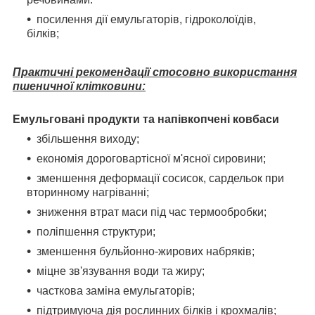
посилення дії емульгаторів, гідроколоїдів,
білків;
Практичні рекомендації стосовно використання
пшеничної клітковини:
Емульговані продукти та напівкопчені ковбаси
збільшення виходу;
економія дороговартісної м'ясної сировини;
зменшення деформації сосисок, сардельок при
вторинному нагріванні;
зниження втрат маси під час термообробки;
поліпшення структури;
зменшення бульйонно-жирових набряків;
міцне зв'язування води та жиру;
часткова заміна емульгаторів;
підтримуюча дія рослинних білків і крохмалів;