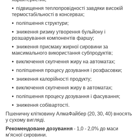
підвищення теплопровідності завдяки високій
термостабільності в консервах;
поліпшення структури;
зниження ризику утворення бульйону і
розшарування компонентів фаршу;
зниження присмаку жирної сировини за
максимального використання
субпродуктів;
виключення скупчення жиру на автоматах;
поліпшення процесу дозування і розфасовки;
зниження калорійності продукту;
виключення скупчення жиру в автоматах;
поліпшення процесу дозування і фасування;
зниження собівартості.
Пшеничну клітковину АлмаФайбер (20, 30, 40) вносять
у сухому вигляді.
Рекомендоване дозування
- 1,0 - 2,0% до маси
м’ясної сировини.