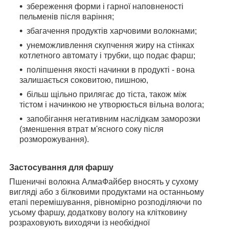
збереження форми і гарної наповненості
пельменів після варіння;
збагачення продуктів харчовими волокнами;
унеможливлення скупчення жиру на стінках
котлетного автомату і трубки, що
подає фарш;
поліпшення якості начинки в продукті - вона
залишається соковитою, пишною,
більш щільно прилягає до тіста, також між
тістом і начинкою не утворюється вільна
волога;
запобігання негативним наслідкам заморозки
(зменшення втрат м'ясного соку
після
розморожування).
Застосування для фаршу
Пшеничні волокна АлмаФайбер вносять у сухому
вигляді або з білковими продуктами
на останньому
етапі перемішування, рівномірно розподіляючи по
усьому фаршу,
додаткову вологу на клітковину
розраховують виходячи із необхідної