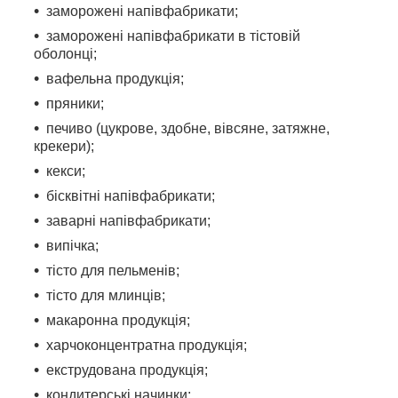
заморожені напівфабрикати;
заморожені напівфабрикати в тістовій
оболонці;
вафельна продукція;
пряники;
печиво (цукрове, здобне, вівсяне, затяжне,
крекери);
кекси;
бісквітні напівфабрикати;
заварні напівфабрикати;
випічка;
тісто для пельменів;
тісто для млинців;
макаронна продукція;
харчоконцентратна продукція;
екструдована продукція;
кондитерські начинки;