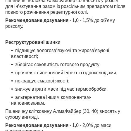
Пшеничні волокна АлмаФайбер 40 вносять у розсіл
для ін’єктування разом із
розсільним препаратом після
повного розчинення рецептурної солі.
Рекомендоване дозування
- 1,0 - 1,5% до об’єму
розсолу.
Реструктуровані шинки
підвищує вологозв’язуючі та жирозв'язуючі
властивості;
зберігає соковитість готового продукту;
проявляє синергічний ефект із гідроколоїдами;
покращує смакові якості;
знижує втрати маси під час термообробки;
альтернатива іншим компонентам-
наповнювачам.
Пшеничну клітковину АлмаФайбер (30, 40) вносять у
сухому вигляді.
Рекомендоване дозування
- 1,0 - 2,0% до маси