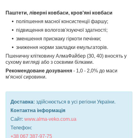
Паштети, ліверні ковбаси, кров'яні ковбаси
поліпшення масної консистенції фаршу;
підвищення вологозв'язуючої здатності;
зменшення присмаку гіркоти печінки;
зниження норми закладки емульгаторів.
Пшеничну клітковину АлмаФайбер (30, 40) вносять у
сухому вигляді або з соєвими
білками.
Рекомендоване дозування
- 1,0 - 2,0% до маси
м’ясної сировини.
Доставка:
здійснюється в усі регіони України.
Контактна інформація
Сайт:
www.alma-veko.com.ua
Телефон:
+38 067 387-97-75