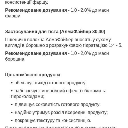
консистенції
фаршу.
Рекомендоване дозування
- 1,0 - 2,0% до маси
фаршу.
Застосування для тіста (АлмаФайбер 30,40)
Пшеничні волокна АлмаФайбер вносять у сухому
вигляді в борошно з розрахунковою
гідратацією 1:4 - 5.
Рекомендоване дозування
- 1,0 - 2,0% до маси
борошна.
Цільном’язові продукти
збільшує вихід готового продукту;
забезпечує синергічний ефект із білками та
гідроколоїдами;
підвищує соковитість готового продукту;
надійно утримує розсіл всередині продукту;
покращує текстуру та консистенцію.