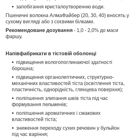
запобігання кристалоутворенню води.
Пшеничні волокна АлмаФайбер (20, 30, 40) вносять у
сухому вигляді або з соєвими
білками.
Рекомендоване дозування
- 1,0 - 2,0% до маси
фаршу.
Напівфабрикати в тістовій оболонці
підвищення вологопоглинаючої здатності
борошна;
підвищення органолептичних, структурно-
механічних властивостей тіста
(освітлення тіста,
пластичність, однорідність, глянцева поверхня);
поліпшення злипання швів тіста під час
формування пельменів;
поліпшення ароматичних і смакових
властивостей тіста;
зниження переходу сухих речовин у бульйон
під час варіння;