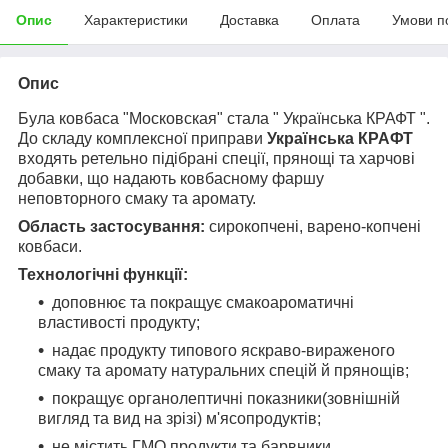
Опис
Характеристики
Доставка
Оплата
Умови п
Опис
Була ковбаса "Московская" стала " Українська КРАФТ ".
До складу комплексної приправи
Українська КРАФТ
входять ретельно підібрані спеції, прянощі та харчові
добавки, що надають ковбасному фаршу
неповторного смаку та аромату.
Область застосування:
сирокопчені, варено-копчені
ковбаси.
Технологічні функції:
доповнює та покращує смакоароматичні
властивості продукту;
надає продукту типового яскраво-вираженого
смаку та аромату натуральних спецій й прянощів;
покращує органолептичні показники(зовнішній
вигляд та вид на зрізі) м'ясопродуктів;
не містить ГМО продукти та барвники.