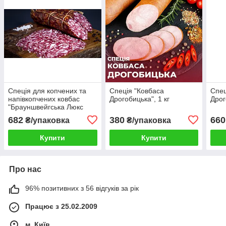
Спеція для копчених та
Спеція "Ковбаса
Спец
напівкопчених ковбас
Дрогобицька", 1 кг
Дрог
"Брауншвейгська Люкс
КОМБІ", 2 кг
682
380
660
₴/упаковка
₴/упаковка
Купити
Купити
Про нас
96% позитивних з 56 відгуків за рік
Працює з 25.02.2009
м. Київ