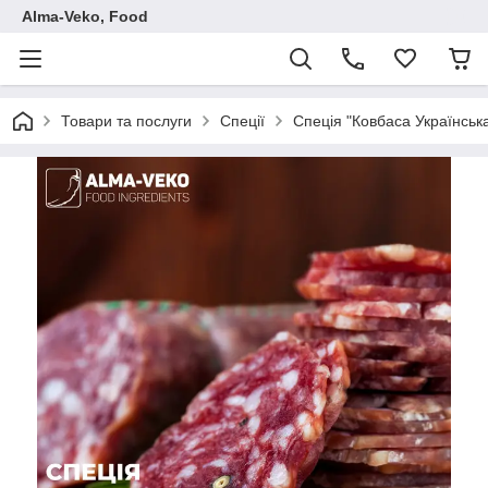
Аlma-Veko, Food
Товари та послуги
Спеції
Спеція "Ковбаса Українська"