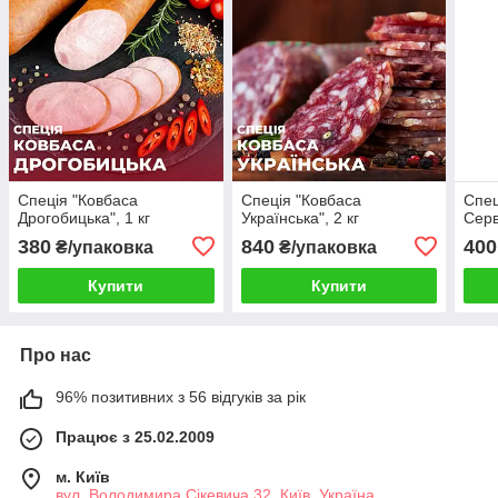
Спеція "Ковбаса
Спеція "Ковбаса
Спец
Дрогобицька", 1 кг
Українська", 2 кг
Серв
380
840
400
₴/упаковка
₴/упаковка
Купити
Купити
Про нас
96% позитивних з 56 відгуків за рік
Працює з 25.02.2009
м. Київ
вул. Володимира Сікевича 32, Київ, Україна