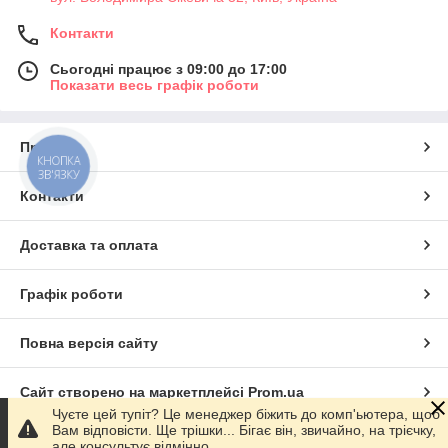
Контакти
Сьогодні працює з 09:00 до 17:00
Показати весь графік роботи
Про нас
КНОПКА
ЗВ'ЯЗКУ
Контакти
Доставка та оплата
Графік роботи
Повна версія сайту
Сайт створено на маркетплейсі
Prom.ua
Чуєте цей тупіт? Це менеджер біжить до комп'ьютера, щоб
Вам відповісти. Ще трішки... Бігає він, звичайно, на трієчку,
Політика конфіденційності
але консультує відмінно.