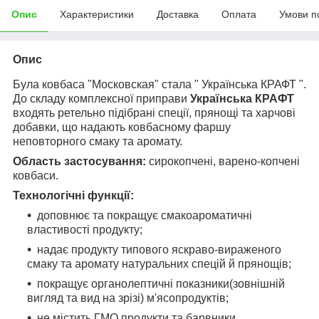
Опис
Характеристики
Доставка
Оплата
Умови п
Опис
Була ковбаса "Московская" стала " Українська КРАФТ ".
До складу комплексної приправи
Українська КРАФТ
входять ретельно підібрані спеції, прянощі та харчові
добавки, що надають ковбасному фаршу
неповторного смаку та аромату.
Область застосування:
сирокопчені, варено-копчені
ковбаси.
Технологічні функції:
доповнює та покращує смакоароматичні
властивості продукту;
надає продукту типового яскраво-вираженого
смаку та аромату натуральних спецій й прянощів;
покращує органолептичні показники(зовнішній
вигляд та вид на зрізі) м'ясопродуктів;
не містить ГМО продукти та барвники.