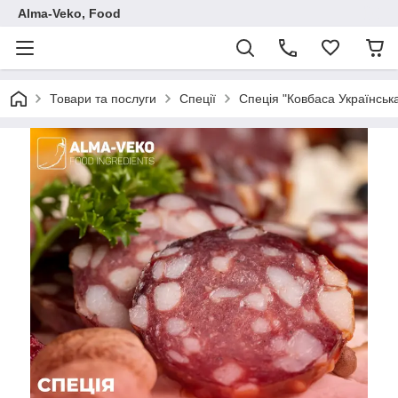
Аlma-Veko, Food
Товари та послуги
Спеції
Спеція "Ковбаса Українська"