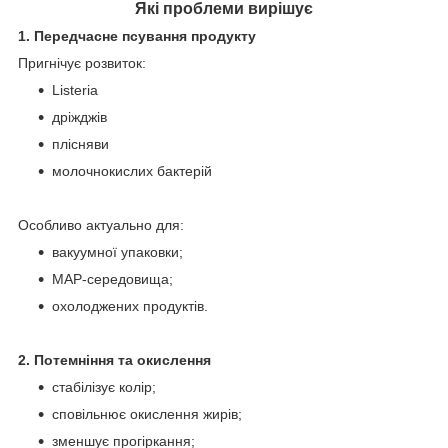
Які проблеми вирішує
1. Передчасне псування продукту
Пригнічує розвиток:
Listeria
дріжджів
плісняви
молочнокислих бактерій
Особливо актуально для:
вакуумної упаковки;
MAP-середовища;
охолоджених продуктів.
2. Потемніння та окислення
стабілізує колір;
сповільнює окислення жирів;
зменшує прогіркання;