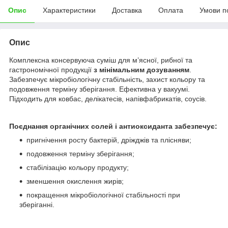
Опис
Характеристики
Доставка
Оплата
Умови п
Опис
Комплексна консервуюча суміш для м’ясної, рибної та
гастрономічної продукції
з мінімальним дозуванням
.
Забезпечує мікробіологічну стабільність, захист кольору та
подовження терміну зберігання. Ефективна у вакуумі.
Підходить для ковбас, делікатесів, напівфабрикатів, соусів.
Поєднання органічних солей і антиоксиданта забезпечує:
пригнічення росту бактерій, дріжджів та плісняви;
подовження терміну зберігання;
стабілізацію кольору продукту;
зменшення окислення жирів;
покращення мікробіологічної стабільності при
зберіганні.