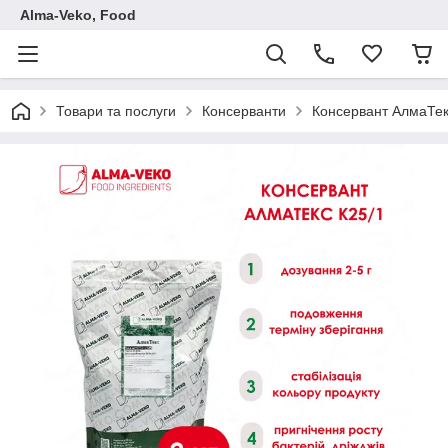
Аlma-Veko, Food
Товари та послуги
Консерванти
Консервант АлмаТекс