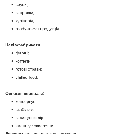
соуси;
заправки;
кулінарія;
ready-to-eat продукція.
Напівфабрикати
фарші;
котлети;
готові страви;
chilled food.
Основні переваги:
консервує;
стабілізує;
захищає колір;
зменшує окислення.
Ефективність при низьких дозуваннях