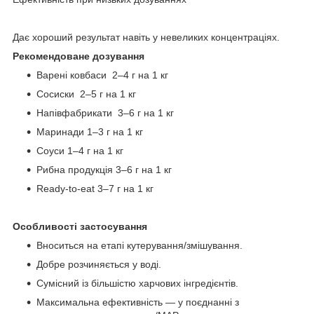
Дає хороший результат навіть у невеликих концентраціях.
Рекомендоване дозування
Варені ковбаси 2–4 г на 1 кг
Сосиски 2–5 г на 1 кг
Напівфабрикати 3–6 г на 1 кг
Маринади 1–3 г на 1 кг
Соуси 1–4 г на 1 кг
Рибна продукція 3–6 г на 1 кг
Ready-to-eat 3–7 г на 1 кг
Особливості застосування
Вноситься на етапі кутерування/змішування.
Добре розчиняється у воді.
Сумісний із більшістю харчових інгредієнтів.
Максимальна ефективність — у поєднанні з