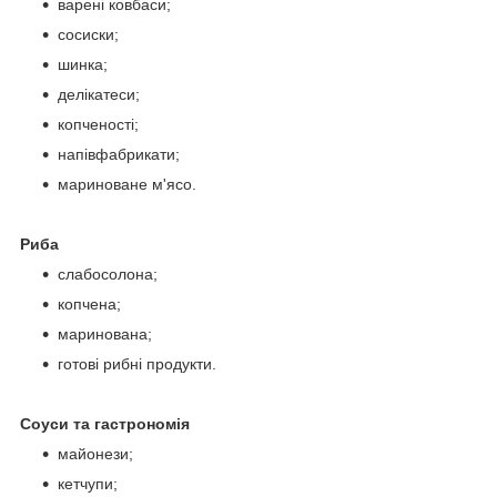
варені ковбаси;
сосиски;
шинка;
делікатеси;
копченості;
напівфабрикати;
мариноване м'ясо.
Риба
слабосолона;
копчена;
маринована;
готові рибні продукти.
Соуси та гастрономія
майонези;
кетчупи;