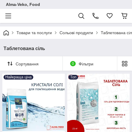
Аlma-Veko, Food
Товари та послуги
Сольові продукти
Таблетована сіл
Таблетована сіль
Сортування
0
Фільтри
Найкраща ціна
Топ