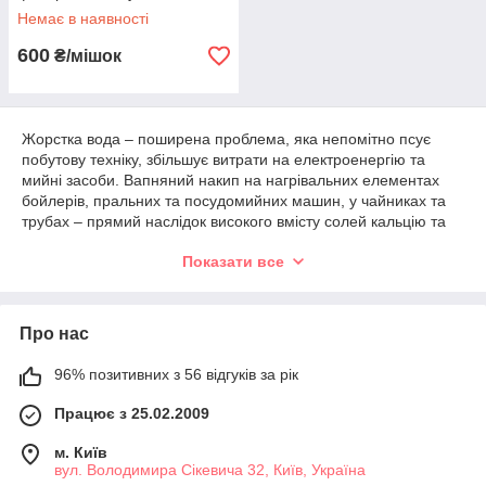
Немає в наявності
600
₴/мішок
Жорстка вода – поширена проблема, яка непомітно псує
побутову техніку, збільшує витрати на електроенергію та
мийні засоби. Вапняний накип на нагрівальних елементах
бойлерів, пральних та посудомийних машин, у чайниках та
трубах – прямий наслідок високого вмісту солей кальцію та
магнію. Ефективним рішенням цієї проблеми є використання
Показати все
систем пом'якшення води, одним з компонентів яких є
іонообмінна смола, а ключовим реагентом для її відновлення
– сіль таблетована для пом'якшення води.
Що таке таблетована сіль?
Про нас
Сіль таблетована для пом'якшення води – це значно більше,
96% позитивних з 56 відгуків за рік
ніж просто звичайна кухонна чи технічна сіль. Це спеціально
Працює з 25.02.2009
розроблений, високотехнологічний продукт, створений для
однієї ключової мети: ефективної, безпечної та надійної
м. Київ
регенерації іонообмінних смол у системах пом'якшення
вул. Володимира Сікевича 32, Київ, Україна
води, як побутових, так і промислових, а також у вбудованих